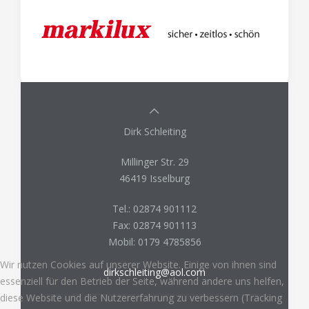
Dirk Schleiting
Millinger Str. 29
46419 Isselburg
Tel.:
02874 901112
Fax:
02874 901113
Mobil:
0179 4785856
Wir nutzen Cookies auf unserer Website. Einige von ihnen sind
dirkschleiting@aol.com
essenziell für den Betrieb der Seite, während andere uns helfen,
diese Website und die Nutzererfahrung zu verbessern (Tracking