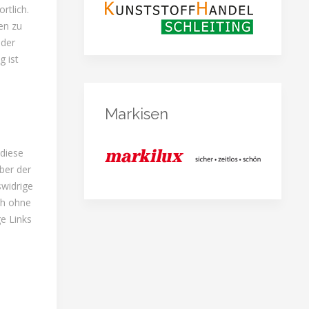
rtlich.
en zu
oder
g ist
Markisen
 diese
ber der
swidrige
ch ohne
e Links