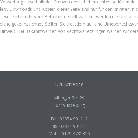
der Verwertung außerhalb der Grenzen des Urheberrechtes bedürfen der
lers. Downloads und Kopien dieser Seite sind nur für den privaten, nic
dieser Seite nicht vom Betreiber erstellt wurden, werden die Urheberr
 solche gekennzeichnet. Sollten Sie trotzdem auf eine Urheberrechtsve
Hinweis. Bei Bekanntwerden von Rechtsverletzungen werden wir dera
Dirk Schleiting
Millinger Str. 29
46419 Isselburg
Tel.:
02874 901112
Fax:
02874 901113
Mobil:
0179 4785856