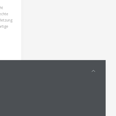
ht
echte
rletzung
rtige